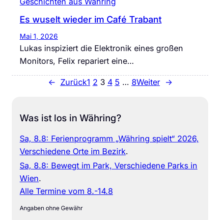
Geschichten aus Währing
Es wuselt wieder im Café Trabant
Mai 1, 2026
Lukas inspiziert die Elektronik eines großen
Monitors, Felix repariert eine…
←
Zurück
1
2
3
4
5
…
8
Weiter
→
Was ist los in Währing?
Sa, 8.8: Ferienprogramm „Währing spielt“ 2026,
Verschiedene Orte im Bezirk
.
Sa, 8.8: Bewegt im Park, Verschiedene Parks in
Wien
.
Alle Termine vom 8.-14.8
Angaben ohne Gewähr