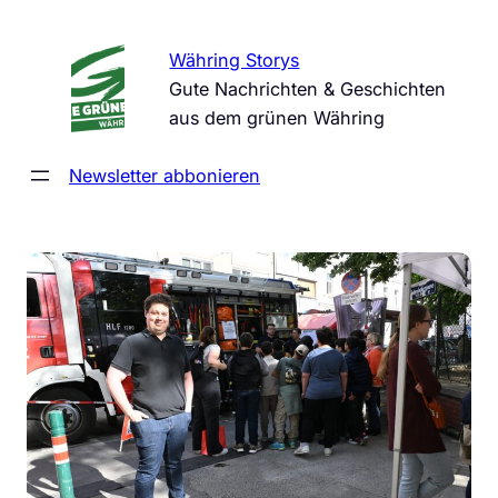
Zum
Inhalt
Währing Storys
springen
Gute Nachrichten & Geschichten
aus dem grünen Währing
Newsletter abbonieren