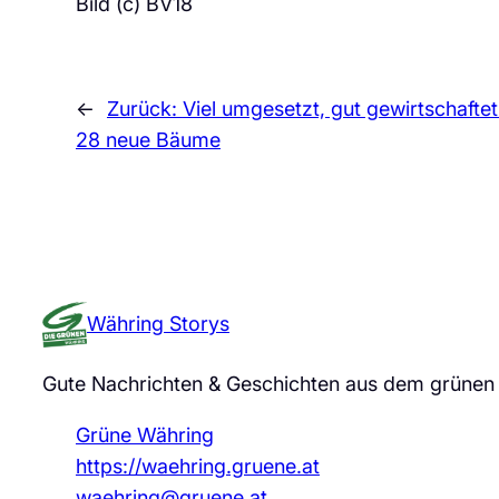
Bild (c) BV18
←
Zurück:
Viel umgesetzt, gut gewirtschaftet
28 neue Bäume
Währing Storys
Gute Nachrichten & Geschichten aus dem grünen
Grüne Währing
https://waehring.gruene.at
waehring@gruene.at