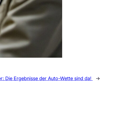
er:
Die Ergebnisse der Auto-Wette sind da!
→