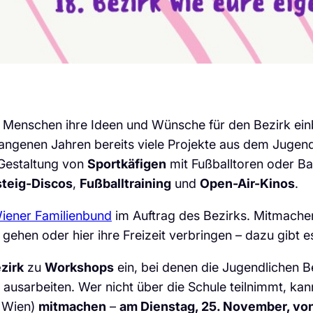
enschen ihre Ideen und Wünsche für den Bezirk einbr
gangenen Jahren bereits viele Projekte aus dem Juge
 Gestaltung von
Sportkäfigen
mit Fußballtoren oder B
steig-Discos
,
Fußballtraining
und
Open-Air-Kinos
.
iener Familienbund
im Auftrag des Bezirks. Mitmache
 gehen oder hier ihre Freizeit verbringen – dazu gibt 
zirk
zu
Workshops
ein, bei denen die Jugendlichen B
usarbeiten. Wer nicht über die Schule teilnimmt, ka
 Wien)
mitmachen
–
am Dienstag, 25. November, von 